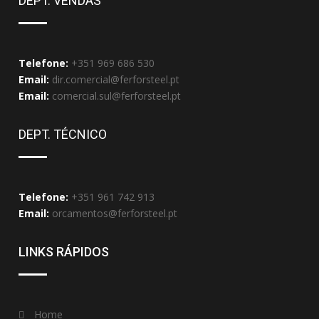
DEPT. VENDAS
Telefone:
+351 969 686 530
Email:
dir.comercial@ferforsteel.pt
Email:
comercial.sul@ferforsteel.pt
DEPT. TÉCNICO
Telefone:
+351 961 742 913
Email:
orcamentos@ferforsteel.pt
LINKS RÁPIDOS
Home