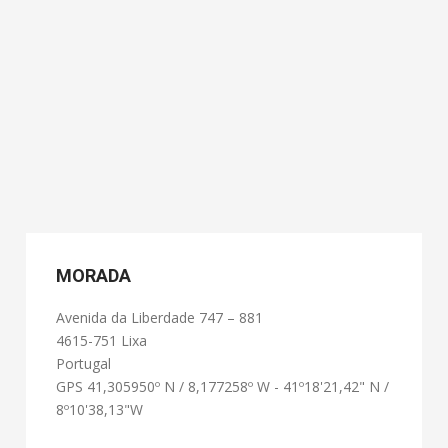
MORADA
Avenida da Liberdade 747 – 881
4615-751 Lixa
Portugal
GPS 41,305950º N / 8,177258º W - 41º18'21,42" N /
8º10'38,13"W