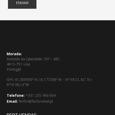
ENVIAR
Morada:
Avenida da Liberdade 747 – 881
4615-751 Lixa
Portugal
GPS 41,305950º N / 8,177258º W - 41º18'21,42" N /
8º10'38,13"W
Telefone:
+351 255 490 004
Email:
ferfor@ferforsteel.pt