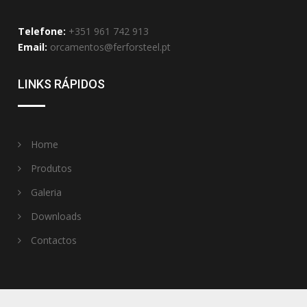
Telefone:
+351 961 742 913
Email:
orcamentos@ferforsteel.pt
LINKS RÁPIDOS
Home
Produtos
Galeria
Downloads
Contactos