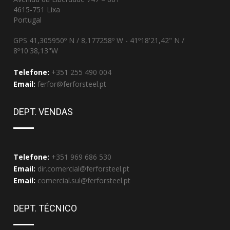
4615-751 Lixa
Portugal
GPS 41,305950º N / 8,177258º W - 41º18'21,42" N /
8º10'38,13"W
Telefone:
+351 255 490 004
Email:
ferfor@ferforsteel.pt
DEPT. VENDAS
Telefone:
+351 969 686 530
Email:
dir.comercial@ferforsteel.pt
Email:
comercial.sul@ferforsteel.pt
DEPT. TÉCNICO